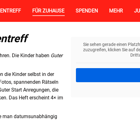
RIENTREFF
FÜR ZUHAUSE
SPENDEN
MEHR
JU
entreff
Sie sehen gerade einen Platzh
zuzugreifen, klicken Sie auf 
Jahren. Die Kinder haben
Guter
Drit
n die Kinder selbst in der
Fotos, spannenden Rätseln
Guter Start Anregungen, die
en. Das Heft erscheint 4× im
die man datumsunabhängig