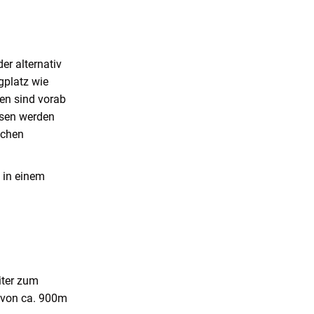
r alternativ
gplatz wie
en sind vorab
isen werden
ichen
h in einem
iter zum
g von ca. 900m