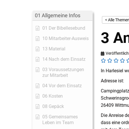
01 Allgemeine Infos
< Alle Theme
01 Der Bibellesebund
3 An
10 Mitarbeiter-Ausweis
13 Material
Veröffentlich
14 Nach dem Einsatz
03 Voraussetzungen
In Harlesiel
zur Mitarbeit
Adresse ist:
04 Vor dem Einsatz
Campingplatz 
06 Kosten
Schwerinsgro
26409 Wittm
08 Gepäck
Die Anreise d
05 Gemeinsames
Leben im Team
dass eine ord