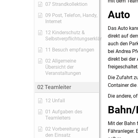
mit dem Teaml
07 Strandkollektion
Auto
09 Post, Telefon, Handy,
Internet
Das Auto kan
12 Kinderschutz &
direkt auf de
Selbstverpflichtungserklärung
auch den Park
11 Besuch empfangen
bei Andrea Pf
direkt bei de
02 Allgemeine
freigeschaltet
Übersicht der
Veranstaltungen
Die Zufahrt z
Container di
02 Teamleiter
Die andere, o
12 Unfall
Bahn/
01 Aufgaben des
Teamleiters
Mit der Bahn 
02 Vorbereitung auf
Fähranleger. 
den Einsatz