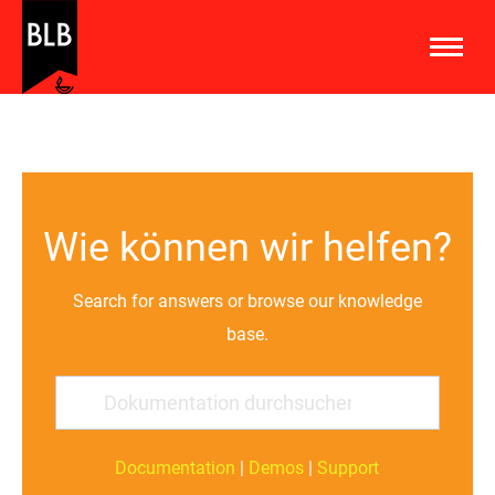
Wie können wir helfen?
Search for answers or browse our knowledge
base.
Documentation
|
Demos
|
Support