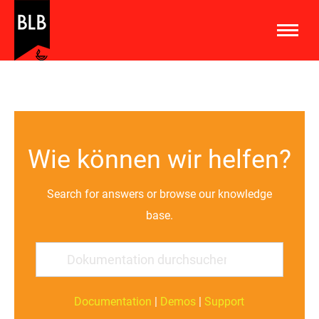
Wie können wir helfen?
Search for answers or browse our knowledge
base.
Documentation
|
Demos
|
Support