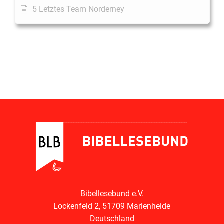
5 Letztes Team Norderney
Bibellesebund e.V.
Lockenfeld 2, 51709 Marienheide
Deutschland