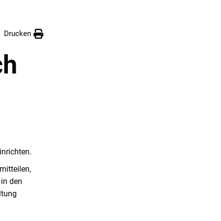
Drucken
ch
inrichten.
itteilen,
 in den
ltung