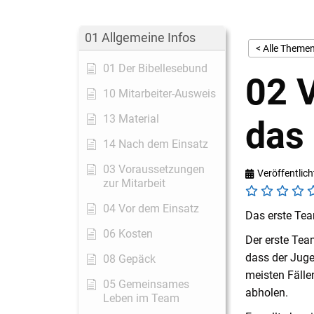
01 Allgemeine Infos
< Alle Theme
01 Der Bibellesebund
02 
10 Mitarbeiter-Ausweis
13 Material
das
14 Nach dem Einsatz
03 Voraussetzungen
Veröffentlich
zur Mitarbeit
04 Vor dem Einsatz
Das erste Tea
06 Kosten
Der erste Team
dass der Juge
08 Gepäck
meisten Fälle
05 Gemeinsames
abholen.
Leben im Team