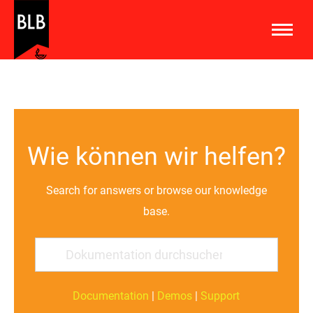
Wie können wir helfen?
Search for answers or browse our knowledge
base.
Documentation
|
Demos
|
Support